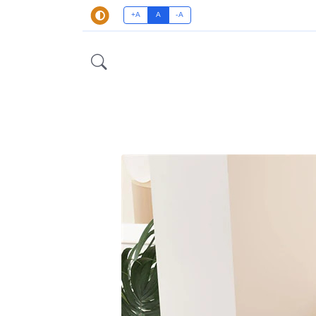
A+
A
A-