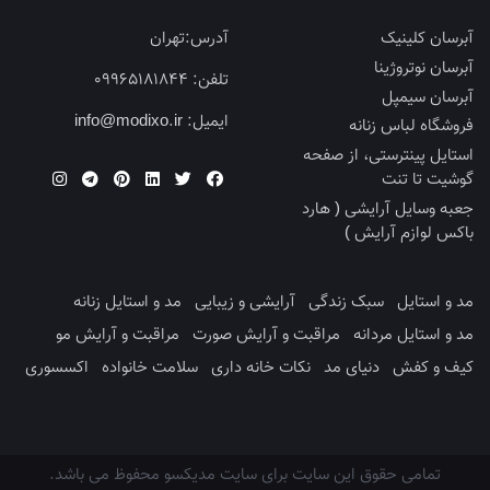
آبرسان کلینیک
آدرس:
تهران
آبرسان نوتروژینا
تلفن:
09965181844
آبرسان سیمپل
ایمیل:
info@modixo.ir
فروشگاه لباس زنانه
استایل پینترستی، از صفحه
گوشیت تا تنت
جعبه وسایل آرایشی ( هارد
باکس لوازم آرایش )
مد و استایل
سبک زندگی
آرایشی و زیبایی
مد و استایل زنانه
مد و استایل مردانه
مراقبت و آرایش صورت
مراقبت و آرایش مو
کیف و کفش
دنیای مد
نکات خانه داری
سلامت خانواده
اکسسوری
تمامی حقوق این سایت برای سایت مدیکسو محفوظ می باشد.