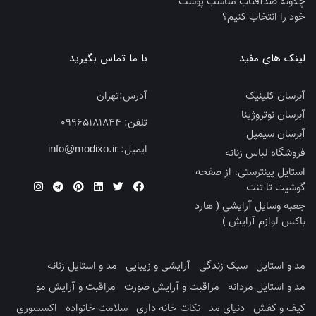
چگونه ضدآفتاب مناسب پوست
خود را انتخاب کنیم؟
لینک های مفید
با ما تماس بگیرید
آبرسان کلینیک
آدرس:
تهران
آبرسان نوتروژینا
تلفن:
09965181844
آبرسان سیمپل
ایمیل:
info@modixo.ir
فروشگاه لباس زنانه
استایل پینترستی، از صفحه
گوشیت تا تنت
جعبه وسایل آرایشی ( هارد
باکس لوازم آرایش )
مد و استایل
سبک زندگی
آرایشی و زیبایی
مد و استایل زنانه
مد و استایل مردانه
مراقبت و آرایش صورت
مراقبت و آرایش مو
کیف و کفش
دنیای مد
نکات خانه داری
سلامت خانواده
اکسسوری