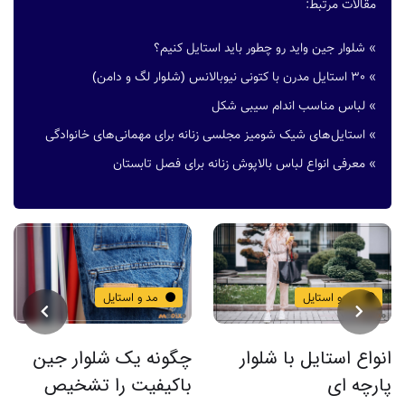
مقالات مرتبط:
»
شلوار جین واید رو چطور باید استایل کنیم؟
»
30 استایل مدرن با کتونی نیوبالانس (شلوار لگ و دامن)
»
لباس مناسب اندام سیبی شکل
»
استایل‌های شیک شومیز مجلسی زنانه برای مهمانی‌های خانوادگی
»
معرفی انواع لباس بالاپوش زنانه برای فصل تابستان
مد و استایل
مد و استایل
انواع استایل با شلوار
چگونه یک شلوار جین
ب
پارچه ای
باکیفیت را تشخیص
ا