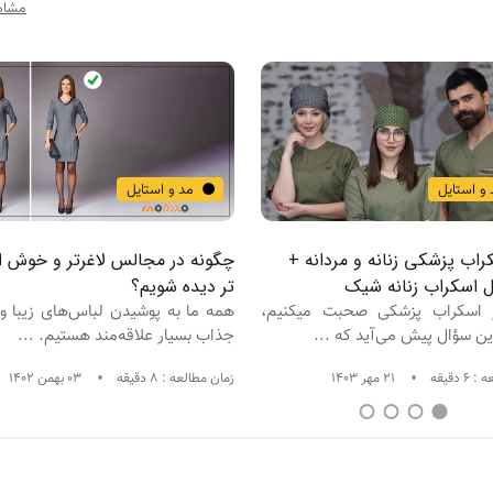
مشاه
 و استایل
مد و استایل
راب پزشکی زنانه و مردانه +
چگونه در مجالس لاغرتر و خوش ا
 اسکراب زنانه شیک
تر دیده شویم؟
 اسکراب پزشکی صحبت میکنیم،
همه ما به پوشیدن لباس‌های زیبا و 
این سؤال پیش می‌آید که ...
جذاب بسیار علاقه‌مند هستیم. ...
 دقیقه
21 مهر 1403
زمان مطالعه : 8 دقیقه
03 بهمن 1402