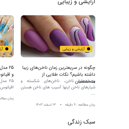
آرایشی و زیبایی
آرایشی و زیبایی
آر
 صورت خارجی
چگونه در سریعترین زمان ناخن‌های زیبا
25 مد
داشته باشیم؟ نکات طلایی از
و اقیانوس
 روتین مراقبت
متخصصان
پوسته‌های ناخن، ناخن‌های شکسته و
25 مد
شیارهای ناخن اینها آسیب های ناخن هستن
اقیانوس (
...
زمان مطالعه : 7
زمان مطالعه : 9 دقیقه
13 اسفند 1403
سبک زندگی