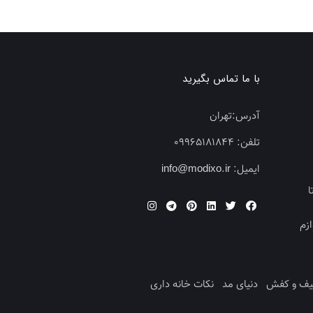
با ما تماس بگیرید
آدرس:
تهران
تلفن:
09965181844
ایمیل:
info@modixo.ir
ا
زم
یف و کفش
دنیای مد
نکات خانه داری