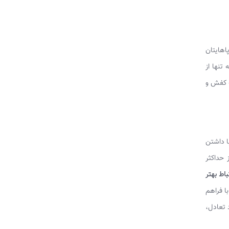
اهایتان
تنها از
ب کفش و
ا داشتن
 حداکثر
باط بهتر
ا فراهم
 تعادل،