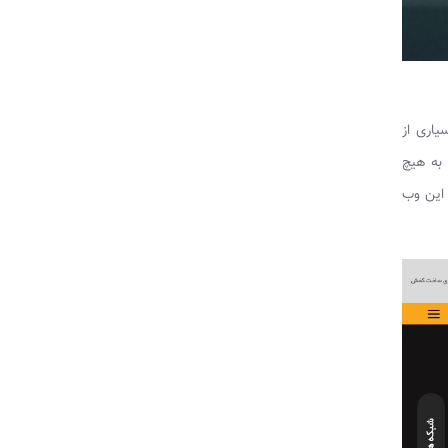
اری از
 به هیچ
 این وب