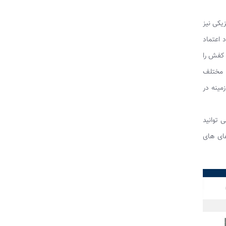
یکی نیز
 اعتماد
 کفش را
ی مختلف
مینه در
 توانید
های های