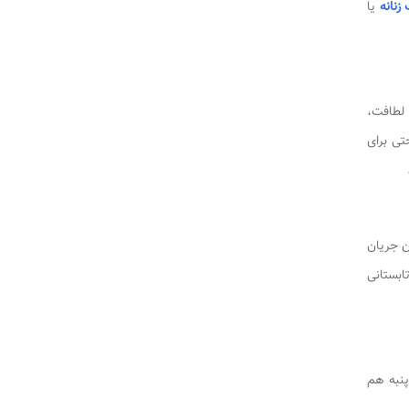
زنانه
یا
 لطافت،
تی برای
کتان جریان
ابستانی
پنبه هم