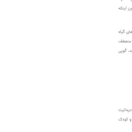
ن اینکه
ای گیاه
و منعطف
د، گویی
درماتیت
 و کودک