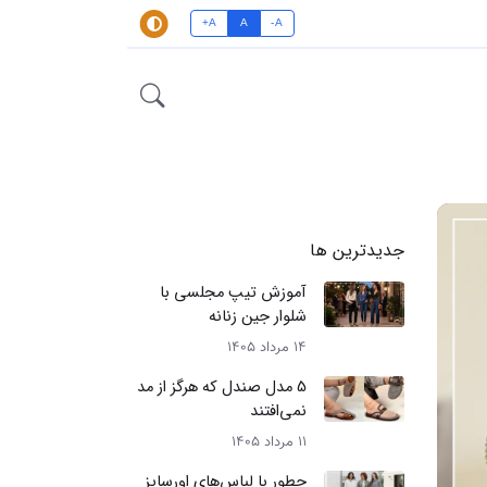
A+
A
A-
جدیدترین ها
آموزش تیپ مجلسی با
شلوار جین زنانه
14 مرداد 1405
5 مدل صندل که هرگز از مد
نمی‌افتند
11 مرداد 1405
چطور با لباس‌های اورسایز